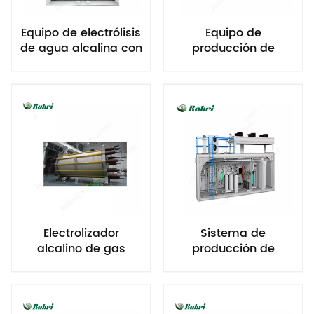
Equipo de electrólisis
Equipo de
de agua alcalina con
producción de
hidrógeno de 15
hidrógeno por
Nm³/h y 75 kW
electrólisis de agua
alcalina de 100
Nm³/h y 500 kW
Electrolizador
Sistema de
alcalino de gas
producción de
hidrógeno industrial
hidrógeno por
de 1000 Nm³/h y
electrólisis de agua
5000 kW
alcalina de 500
Nm³/h y 2500 kW