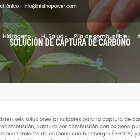
ectrónico : info@hfsinopower.com
Hidrógeno
H₂ Salud
Pila de combustible
SOLUCIÓN DE CAPTURA DE CARBONO
xisten seis soluciones principales para la captura de 
recombustión, captura por combustión con oxígeno puro
lmacenamiento de carbono con bioenergía (BECCS) y c