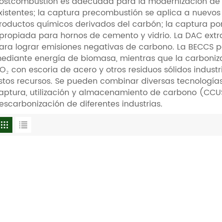
ostcombustión es adecuada para la modernización de c
xistentes; la captura precombustión se aplica a nuevo
roductos químicos derivados del carbón; la captura po
propiada para hornos de cemento y vidrio. La DAC extr
ara lograr emisiones negativas de carbono. La BECCS p
ediante energía de biomasa, mientras que la carbon
O₂ con escoria de acero y otros residuos sólidos indust
stos recursos. Se pueden combinar diversas tecnología
aptura, utilización y almacenamiento de carbono (CC
escarbonización de diferentes industrias.