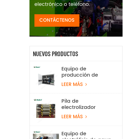
electrónico o teléfono.
CONTÁCTENOS
NUEVOS PRODUCTOS
Equipo de
producción de
hidrógeno por
LEER MÁS
electrólisis de agua
alcalina de 100
Nm³/h y 500 kW
Pila de
electrolizador
alcalino de 2 Nm³/h
LEER MÁS
Equipo de