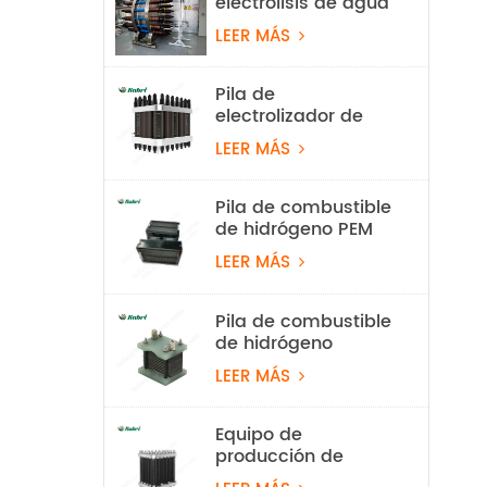
electrólisis de agua
alcalina con
LEER MÁS
hidrógeno de 100
Nm³/h y 500 kW
Pila de
electrolizador de
hidrógeno PEM de
LEER MÁS
60 Nm³/h
Pila de combustible
de hidrógeno PEM
ligera de 550 W
LEER MÁS
para vehículos
aéreos no
tripulados
Pila de combustible
de hidrógeno
refrigerada por aire
LEER MÁS
de 100 W
Equipo de
producción de
hidrógeno con