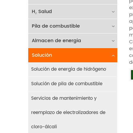
p
e
H₂ Salud
p
a
Pila de combustible
p
m
Almacen de energia
C
e
Solución
c
d
Solución de energía de hidrógeno
Solución de pila de combustible
Servicios de mantenimiento y
reemplazo de electrolizadores de
cloro-álcali