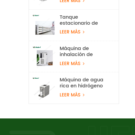
LEER MÁS
electrolizador de
agua PEM de 10
Nm³/h y 50 kW
Tanque
estacionario de
almacenamiento
LEER MÁS
de hidrógeno de 20
Mpa
Máquina de
inhalación de
hidrógeno al 99,99
LEER MÁS
% Rubri de 1800
ml/min
Máquina de agua
rica en hidrógeno
PEM
LEER MÁS