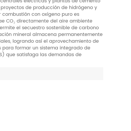
entrales eléctricas y plantas de cemento
Nederlands
s proyectos de producción de hidrógeno y
r combustión con oxígeno puro es
한국의
ae CO₂ directamente del aire ambiente
ermite el secuestro sostenible de carbono
Romania
ización mineral almacena permanentemente
riales, logrando así el aprovechamiento de
Bulgaria
s para formar un sistema integrado de
US) que satisfaga las demandas de
Melayu