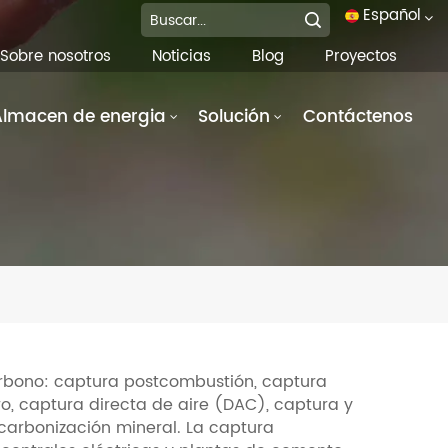
Español
Sobre nosotros
Noticias
Blog
Proyectos
English
Almacen de energia
Solución
Contáctenos
français
Deutsch
italiano
русский
español
português
carbono: captura postcombustión, captura
, captura directa de aire (DAC), captura y
العربية
arbonización mineral. La captura