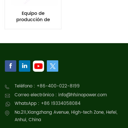
Equipo de
producción de
hidrógeno por
electrólisis de agua
alcalina de 100
Nm³/h y 500 kW
Teléfono : +86-400-022-8199
Correo electrónico : info@hfsinopower.com
WhatsApp : +86 19334058084
No.211,Xiangzhang Avenue, High-tech Zone, Hefei,
Anhui, China