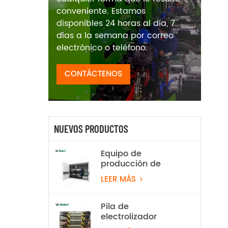
conveniente. Estamos
disponibles 24 horas al día, 7
días a la semana por correo
electrónico o teléfono.
CONTÁCTENOS
NUEVOS PRODUCTOS
Equipo de
producción de
hidrógeno por
LEER MÁS
electrólisis de agua
alcalina de 100
Nm³/h y 500 kW
Pila de
electrolizador
alcalino de 2 Nm³/h