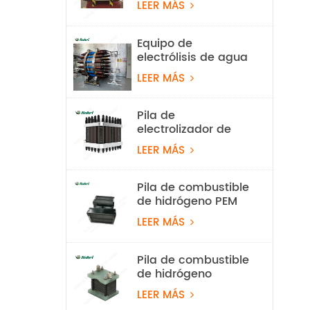
LEER MÁS
Equipo de
electrólisis de agua
alcalina con
LEER MÁS
hidrógeno de 100
Nm³/h y 500 kW
Pila de
electrolizador de
hidrógeno PEM de
LEER MÁS
60 Nm³/h
Pila de combustible
de hidrógeno PEM
ligera de 550 W
LEER MÁS
para vehículos
aéreos no
tripulados
Pila de combustible
de hidrógeno
refrigerada por aire
LEER MÁS
de 100 W