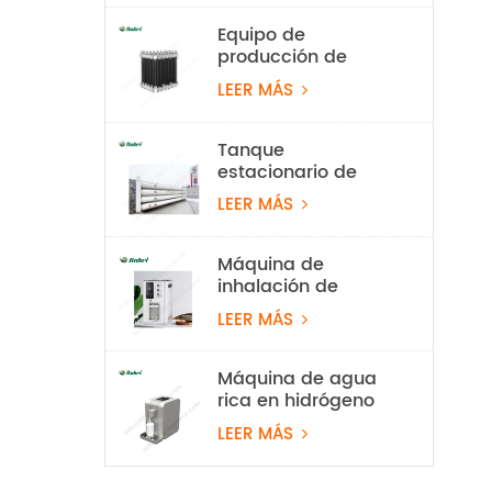
Equipo de
producción de
hidrógeno con
LEER MÁS
electrolizador de
agua PEM de 10
Nm³/h y 50 kW
Tanque
estacionario de
almacenamiento
LEER MÁS
de hidrógeno de 20
Mpa
Máquina de
inhalación de
hidrógeno al 99,99
LEER MÁS
% Rubri de 1800
ml/min
Máquina de agua
rica en hidrógeno
PEM
LEER MÁS