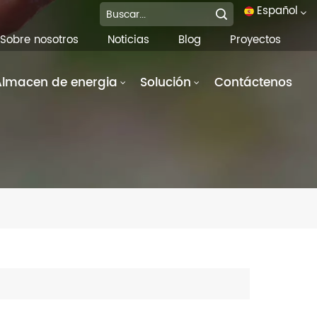
Español
Sobre nosotros
Noticias
Blog
Proyectos
English
Almacen de energia
Solución
Contáctenos
français
Deutsch
italiano
русский
español
português
العربية