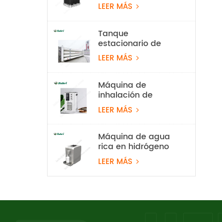
hidrógeno con
LEER MÁS
electrolizador de
agua PEM de 10
Nm³/h y 50 kW
Tanque
estacionario de
almacenamiento
LEER MÁS
de hidrógeno de 20
Mpa
Máquina de
inhalación de
hidrógeno al 99,99
LEER MÁS
% Rubri de 1800
ml/min
Máquina de agua
rica en hidrógeno
PEM
LEER MÁS