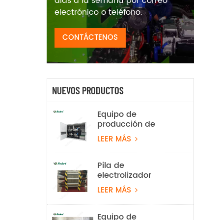
días a la semana por correo
electrónico o teléfono.
CONTÁCTENOS
NUEVOS PRODUCTOS
Equipo de
producción de
hidrógeno por
LEER MÁS
electrólisis de agua
alcalina de 100
Nm³/h y 500 kW
Pila de
electrolizador
alcalino de 2 Nm³/h
LEER MÁS
Equipo de