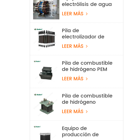
electrólisis de agua
alcalina con
LEER MÁS
hidrógeno de 100
Nm³/h y 500 kW
Pila de
electrolizador de
hidrógeno PEM de
LEER MÁS
60 Nm³/h
Pila de combustible
de hidrógeno PEM
ligera de 550 W
LEER MÁS
para vehículos
aéreos no
tripulados
Pila de combustible
de hidrógeno
refrigerada por aire
LEER MÁS
de 100 W
Equipo de
producción de