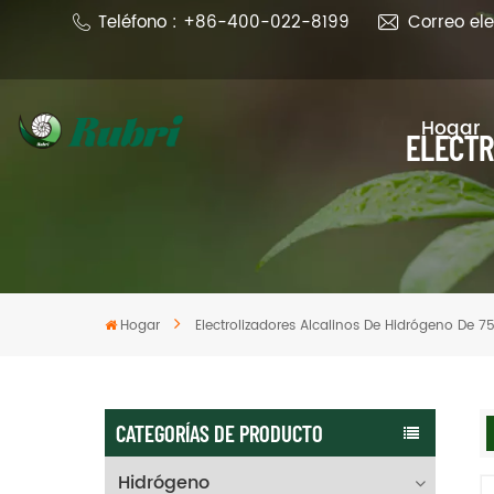
Teléfono : +86-400-022-8199
Correo el
Hogar
ELECTR
Hogar
Electrolizadores Alcalinos De Hidrógeno De 7
CATEGORÍAS DE PRODUCTO
Hidrógeno