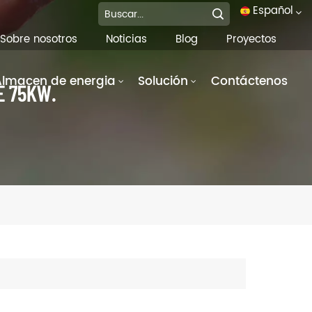
Español
Sobre nosotros
Noticias
Blog
Proyectos
English
Almacen de energia
Solución
Contáctenos
E 75KW.
français
Deutsch
italiano
русский
español
português
العربية