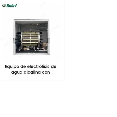
Equipo de electrólisis de
agua alcalina con
hidrógeno de 15 Nm³/h y 75
kW