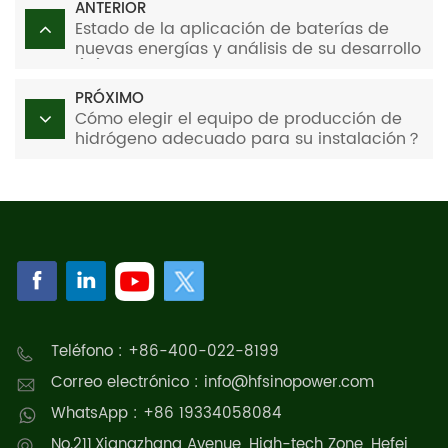
ANTERIOR
Estado de la aplicación de baterías de
nuevas energías y análisis de su desarrollo
(III)
PRÓXIMO
Cómo elegir el equipo de producción de
hidrógeno adecuado para su instalación？
Teléfono : +86-400-022-8199
Correo electrónico : info@hfsinopower.com
WhatsApp : +86 19334058084
No.211,Xiangzhang Avenue, High-tech Zone, Hefei,