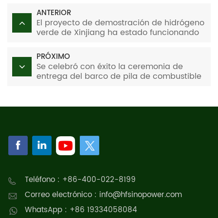
ANTERIOR
El proyecto de demostración de hidrógeno
verde de Xinjiang ha estado funcionando
de forma segura y sin problemas durante
más de 300 días
PRÓXIMO
Se celebró con éxito la ceremonia de
entrega del barco de pila de combustible
de hidrógeno
Teléfono : +86-400-022-8199
Correo electrónico : info@hfsinopower.com
WhatsApp : +86 19334058084