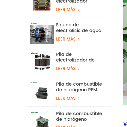
electrolizador
alcalino de 2 Nm³/h
LEER MÁS
Equipo de
electrólisis de agua
alcalina con
LEER MÁS
hidrógeno de 100
Nm³/h y 500 kW
Pila de
electrolizador de
hidrógeno PEM de
LEER MÁS
60 Nm³/h
Pila de combustible
de hidrógeno PEM
ligera de 550 W
LEER MÁS
para vehículos
aéreos no
tripulados
Pila de combustible
de hidrógeno
V
refrigerada por aire