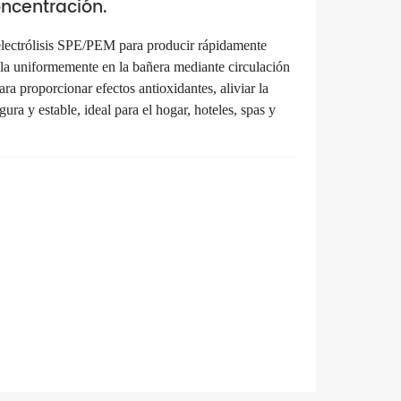
ncentración.
Nederlands
electrólisis SPE/PEM para producir rápidamente
한국의
cla uniformemente en la bañera mediante circulación
ra proporcionar efectos antioxidantes, aliviar la
Romania
egura y estable, ideal para el hogar, hoteles, spas y
Bulgaria
Melayu