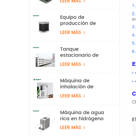
LEER MÁS
de 100 W
1.
2.
Equipo de
en
producción de
3.
hidrógeno con
LEER MÁS
electrolizador de
4.
agua PEM de 10
5.
Nm³/h y 50 kW
Tanque
6.
estacionario de
almacenamiento
E
LEER MÁS
de hidrógeno de 20
Mpa
•
Máquina de
•
inhalación de
hidrógeno al 99,99
C
LEER MÁS
% Rubri de 1800
C
ml/min
Máquina de agua
rica en hidrógeno
E
PEM
LEER MÁS