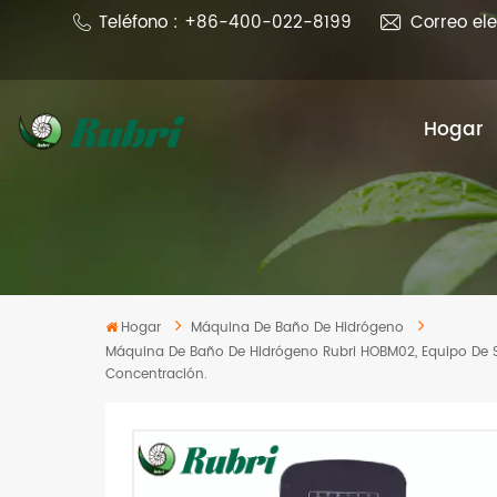
Teléfono : +86-400-022-8199
Correo el
Hogar
Hogar
Máquina De Baño De Hidrógeno
Máquina De Baño De Hidrógeno Rubri HOBM02, Equipo De Sp
Concentración.