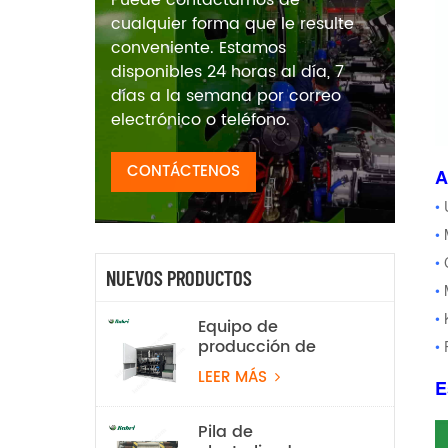
cualquier forma que le resulte
conveniente. Estamos
disponibles 24 horas al día, 7
días a la semana por correo
electrónico o teléfono.
CONTÁCTENOS
A
•
•
•
NUEVOS PRODUCTOS
•
•
Equipo de
producción de
•
hidrógeno por
LEER MÁS
electrólisis de agua
E
alcalina de 100
Nm³/h y 500 kW
Pila de