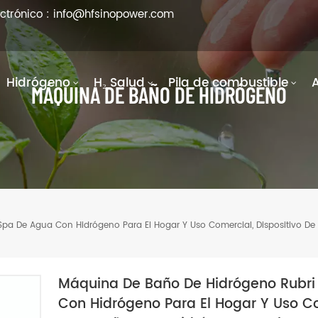
ectrónico : info@hfsinopower.com
Hidrógeno
H₂ Salud
Pila de combustible
MÁQUINA DE BAÑO DE HIDRÓGENO
a De Agua Con Hidrógeno Para El Hogar Y Uso Comercial, Dispositivo De 
Máquina De Baño De Hidrógeno Rubri
Con Hidrógeno Para El Hogar Y Uso Co