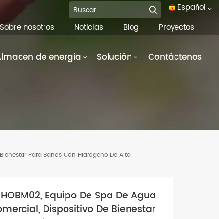
Español
Sobre nosotros
Noticias
Blog
Proyectos
English
Almacen de energia
Solución
Contáctenos
français
Deutsch
italiano
русский
Bienestar Para Baños Con Hidrógeno De Alta
español
português
 HOBM02, Equipo De Spa De Agua
العربية
mercial, Dispositivo De Bienestar