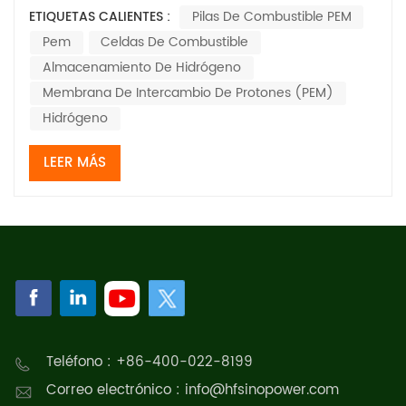
comerciales e industriales, implica varios pasos y
ETIQUETAS CALIENTES :
Pilas De Combustible PEM
consideraciones clave para garantizar una operación
Pem
Celdas De Combustible
eficiente, confiable y rentable. Aquí hay una guía
completa sobre cómo lograr esta integra...
Almacenamiento De Hidrógeno
Membrana De Intercambio De Protones (PEM)
Hidrógeno
LEER MÁS
Teléfono : +86-400-022-8199
Correo electrónico : info@hfsinopower.com