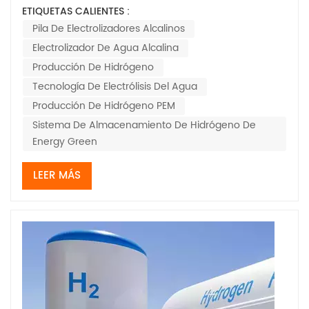
mediante electrólisis con energía limpia— se ha
ETIQUETAS CALIENTES :
convertido en un actor clave en la descarbonización de
Pila De Electrolizadores Alcalinos
industrias como el transporte, la siderurgia y la química.
Electrolizador De Agua Alcalina
Entre las diferentes tecnologías de...
Producción De Hidrógeno
Tecnología De Electrólisis Del Agua
Producción De Hidrógeno PEM
Sistema De Almacenamiento De Hidrógeno De
Energy Green
LEER MÁS