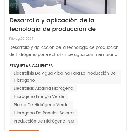
Desarrollo y aplicación de la
tecnología de producción de
hidrógeno por electrólisis de agua
Aug 20, 2024
con membrana de intercambio de
Desarrollo y aplicación de la tecnología de producción
protones bajo fluctuaciones de
de hidrógeno por electrólisis de agua con membrana
de intercambio de protones bajo fluctuaciones de
energía eólica y solar III
ETIQUETAS CALIENTES :
energía eólica y solar III III. Investigación y desarrollo de
Electrólisis De Agua Alcalina Para La Producción De
la tecnología central del electrolizador PEM y dirección
Hidrógeno
de desarrollo de la t...
Electrólisis Alcalina Hidrógeno
Hidrógeno Energía Verde
Planta De Hidrógeno Verde
Hidrógeno De Paneles Solares
Producción De Hidrógeno PEM