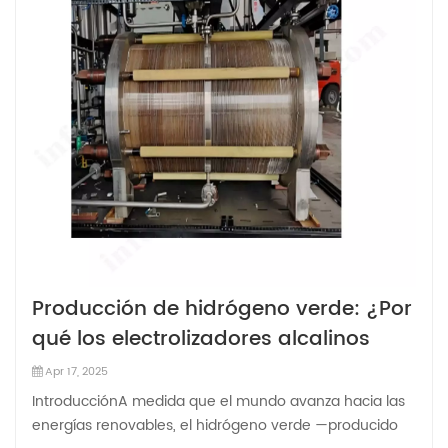
Producción de hidrógeno verde: ¿Por
qué los electrolizadores alcalinos
lideran el mercado?
Apr 17, 2025
IntroducciónA medida que el mundo avanza hacia las
energías renovables, el hidrógeno verde —producido