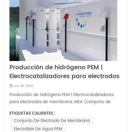
Producción de hidrógeno PEM |
Electrocatalizadores para electrodos
de membrana.
Jun 28, 2024
Producción de hidrógeno PEM | Electrocatalizadores
para electrodos de membrana. MEA (conjunto de
electrodos de membrana) es una pieza clave para la
ETIQUETAS CALIENTES :
electrólisis del agua con membrana de intercambio de
Conjunto De Electrodo De Membrana
protones (PEMWE) [también una pieza central clave
Electrólisis De Agua PEM
para las pilas de combustible PEM], que inc...