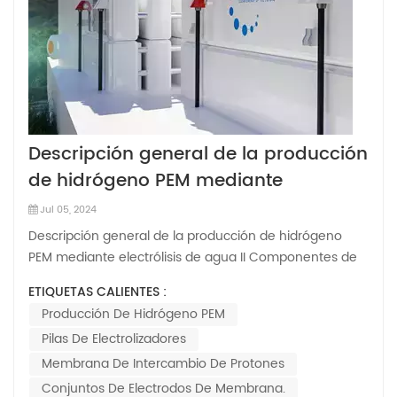
Descripción general de la producción
de hidrógeno PEM mediante
electrólisis de agua II
Jul 05, 2024
Descripción general de la producción de hidrógeno
PEM mediante electrólisis de agua II Componentes de
la pila electrolzerLos componentes utilizados en
ETIQUETAS CALIENTES :
electrólisis PEM son fundamentales para una pila con
Producción De Hidrógeno PEM
buen rendimiento y durabilidad. Los componentes
Pilas De Electrolizadores
clave incluyen placas bipolares, colector...
Membrana De Intercambio De Protones
Conjuntos De Electrodos De Membrana.