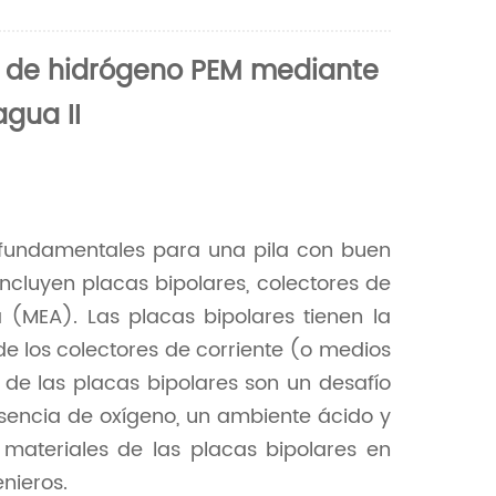
Nederlands
n de hidrógeno PEM mediante
한국의
agua II
Romania
Bulgaria
Melayu
fundamentales para una pila con buen
ncluyen placas bipolares, colectores de
(MEA). Las placas bipolares tienen la
de los colectores de corriente (o medios
s de las placas bipolares son un desafío
esencia de oxígeno, un ambiente ácido y
e materiales de las placas bipolares en
nieros.