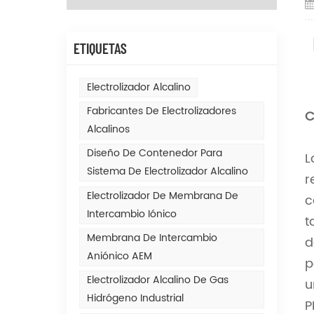
ETIQUETAS
Electrolizador Alcalino
Fabricantes De Electrolizadores
C
Alcalinos
Diseño De Contenedor Para
L
Sistema De Electrolizador Alcalino
r
Electrolizador De Membrana De
c
Intercambio Iónico
t
Membrana De Intercambio
d
Aniónico AEM
p
Electrolizador Alcalino De Gas
u
Hidrógeno Industrial
P