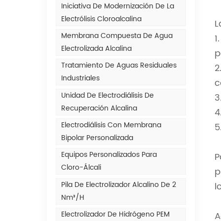
Iniciativa De Modernización De La
Electrólisis Cloroalcalina
L
Membrana Compuesta De Agua
1
Electrolizada Alcalina
p
Tratamiento De Aguas Residuales
2
Industriales
c
Unidad De Electrodiálisis De
3
Recuperación Alcalina
4
Electrodiálisis Con Membrana
5
Bipolar Personalizada
Equipos Personalizados Para
P
Cloro-Álcali
p
Pila De Electrolizador Alcalino De 2
l
Nm³/h
Electrolizador De Hidrógeno PEM
A