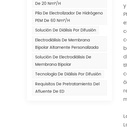
De 20 Nm³/h
y
Pila De Electrolizador De Hidrógeno
P
PEM De 60 Nm³/h
e
Solución De Diálisis Por Difusión
c
c
Electrodiálisis De Membrana
Bipolar Altamente Personalizada
b
d
Solución De Electrodiálisis De
Membrana Bipolar
t
c
Tecnología De Diálisis Por Difusión
ó
Requisitos De Pretratamiento Del
r
Afluente De ED
m
L
L