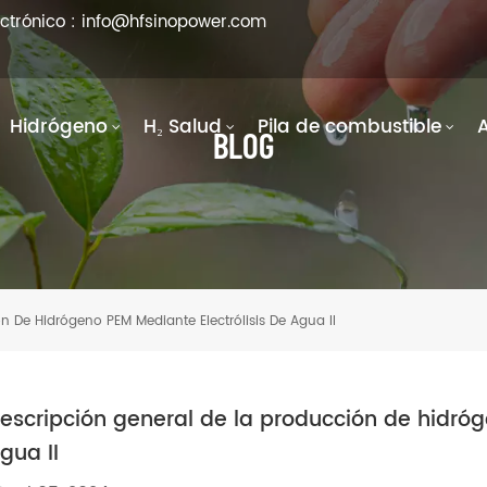
ectrónico : info@hfsinopower.com
Hidrógeno
H₂ Salud
Pila de combustible
BLOG
n De Hidrógeno PEM Mediante Electrólisis De Agua II
escripción general de la producción de hidróg
gua II