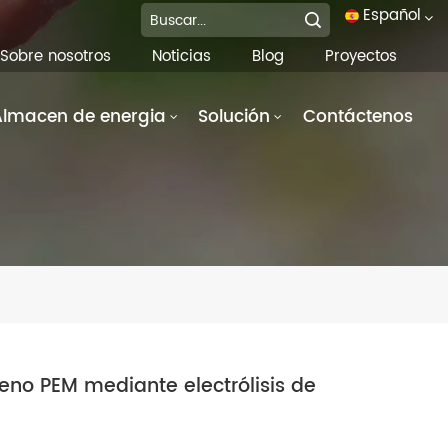
Español
Sobre nosotros
Noticias
Blog
Proyectos
English
Almacen de energia
Solución
Contáctenos
français
Deutsch
italiano
русский
español
português
eno PEM mediante electrólisis de
العربية