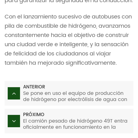
para garantizar la seguridad en la conducción.
Con el lanzamiento sucesivo de autobuses con
pila de combustible de hidrógeno, avanzamos
constantemente hacia el objetivo de construir
una ciudad verde e inteligente, y la sensación
de felicidad de los ciudadanos al viajar
también ha mejorado significativamente.
ANTERIOR
Se pone en uso el equipo de producción
de hidrógeno por electrólisis de agua con
mayor capacidad de producción de
hidrógeno de China de 3000 Nm³/h
PRÓXIMO
El camión pesado de hidrógeno 49T entra
oficialmente en funcionamiento en la
terminal de contenedores del puerto de