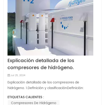
Explicación detallada de los
compresores de hidrógeno.
Jul 25, 2024
Explicación detallada de los compresores de
hidrógeno. 1.Definición y clasificaciónDefinición:
Compresores de hidrógeno Son equipos que
ETIQUETAS CALIENTES :
comprimen el hidrógeno para aumentar su presión. Se
Compresores De Hidrógeno
utilizan ampliamente en vehículos con pila de