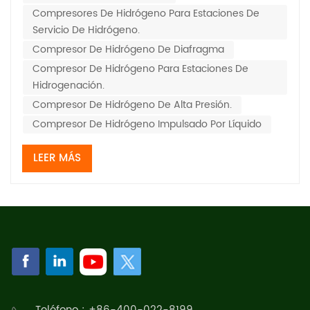
Compresores De Hidrógeno Para Estaciones De
combustible de hidrógeno, estaciones de energía de
Servicio De Hidrógeno.
hidrógen...
Compresor De Hidrógeno De Diafragma
Compresor De Hidrógeno Para Estaciones De
Hidrogenación.
Compresor De Hidrógeno De Alta Presión.
Compresor De Hidrógeno Impulsado Por Líquido
LEER MÁS