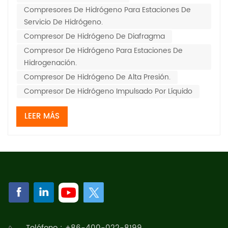
Compresores De Hidrógeno Para Estaciones De
combustible de hidrógeno, estaciones de energía de
Servicio De Hidrógeno.
hidrógen...
Compresor De Hidrógeno De Diafragma
Compresor De Hidrógeno Para Estaciones De
Hidrogenación.
Compresor De Hidrógeno De Alta Presión.
Compresor De Hidrógeno Impulsado Por Líquido
LEER MÁS