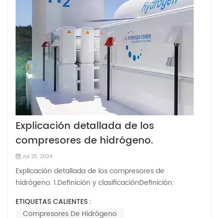
Explicación detallada de los
compresores de hidrógeno.
Jul 25, 2024
Explicación detallada de los compresores de
hidrógeno. 1.Definición y clasificaciónDefinición:
Compresores de hidrógeno Son equipos que
ETIQUETAS CALIENTES :
comprimen el hidrógeno para aumentar su presión. Se
Compresores De Hidrógeno
utilizan ampliamente en vehículos con pila de