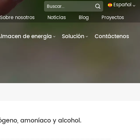
Español
Sobre nosotros
Noticias
Blog
Proyectos
English
Almacen de energia
Solución
Contáctenos
français
Deutsch
italiano
русский
español
português
rógeno, amoníaco y alcohol.
العربية