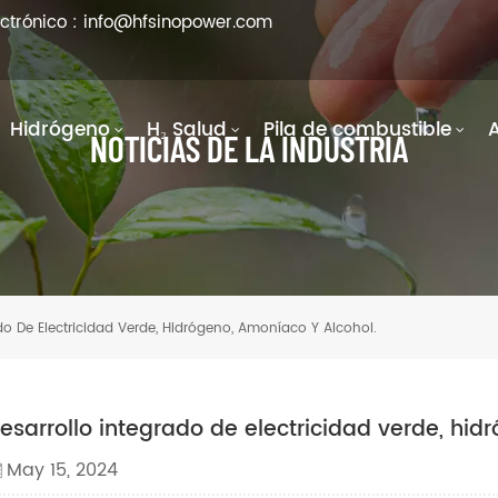
ectrónico : info@hfsinopower.com
Hidrógeno
H₂ Salud
Pila de combustible
NOTICIAS DE LA INDUSTRIA
do De Electricidad Verde, Hidrógeno, Amoníaco Y Alcohol.
esarrollo integrado de electricidad verde, hid
May 15, 2024