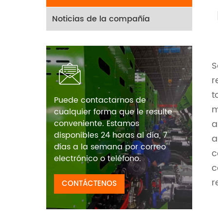
Noticias de la compañía
S
r
t
Puede contactarnos de
m
cualquier forma que le resulte
a
conveniente. Estamos
disponibles 24 horas al día, 7
a
días a la semana por correo
c
electrónico o teléfono.
c
r
CONTÁCTENOS