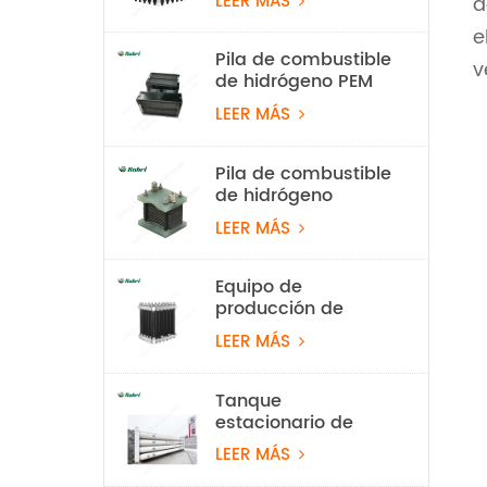
LEER MÁS
d
60 Nm³/h
e
Pila de combustible
v
de hidrógeno PEM
ligera de 550 W
LEER MÁS
para vehículos
aéreos no
tripulados
Pila de combustible
de hidrógeno
refrigerada por aire
LEER MÁS
de 100 W
Equipo de
producción de
hidrógeno con
LEER MÁS
electrolizador de
agua PEM de 10
Nm³/h y 50 kW
Tanque
estacionario de
almacenamiento
LEER MÁS
de hidrógeno de 20