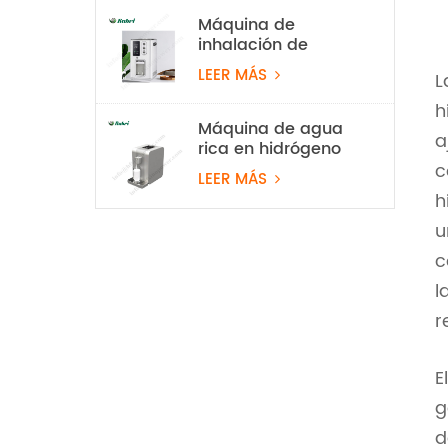
Mpa
Máquina de
inhalación de
hidrógeno al 99,99
LEER MÁS
L
% Rubri de 1800
ml/min
h
Máquina de agua
a
rica en hidrógeno
PEM
c
LEER MÁS
h
u
c
l
r
E
g
d