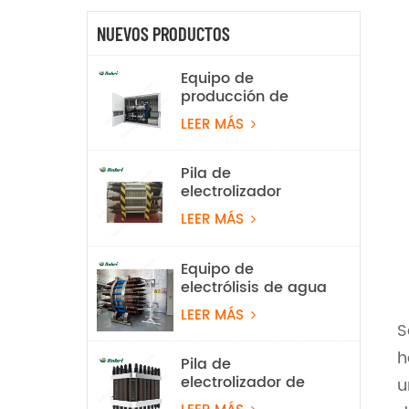
NUEVOS PRODUCTOS
Equipo de
producción de
hidrógeno por
LEER MÁS
electrólisis de agua
alcalina de 100
Nm³/h y 500 kW
Pila de
electrolizador
alcalino de 2 Nm³/h
LEER MÁS
Equipo de
electrólisis de agua
alcalina con
LEER MÁS
hidrógeno de 100
S
Nm³/h y 500 kW
h
Pila de
electrolizador de
u
hidrógeno PEM de