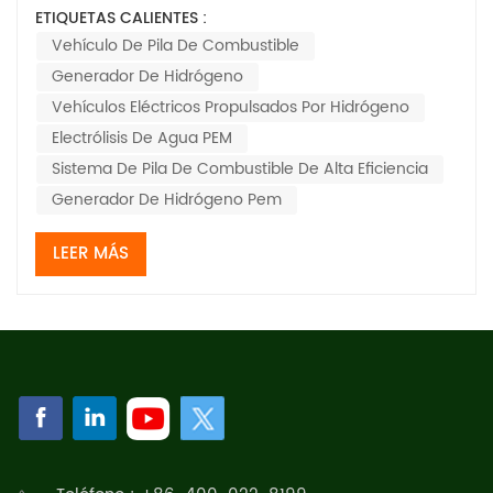
del hidrógeno está evolucionando rápidamente de una
ETIQUETAS CALIENTES :
materia prima industrial a un combustible para el
Vehículo De Pila De Combustible
consumidor. A diferencia de los combustibles
Generador De Hidrógeno
tradicionales vehículo de pila de combustible En...
Vehículos Eléctricos Propulsados ​​por Hidrógeno
Electrólisis De Agua PEM
Sistema De Pila De Combustible De Alta Eficiencia
Generador De Hidrógeno Pem
LEER MÁS