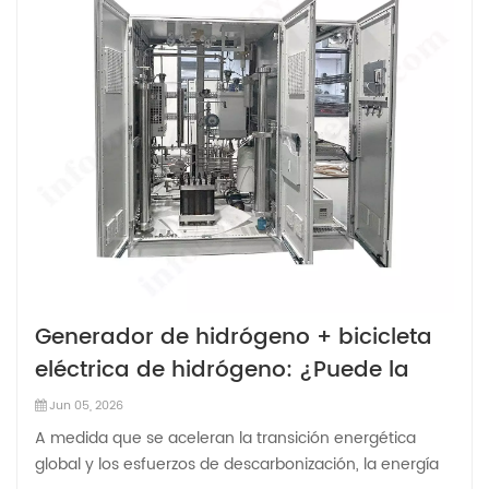
Generador de hidrógeno + bicicleta
eléctrica de hidrógeno: ¿Puede la
producción distribuida de hidrógeno
Jun 05, 2026
impulsar la movilidad con cero
A medida que se aceleran la transición energética
emisiones de carbono?
global y los esfuerzos de descarbonización, la energía