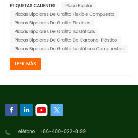
membrana es el "corazón" responsable de la
ETIQUETAS CALIENTES :
Placa Bipolar
generación de energía, entonces el placa bipolar es la
Placas Bipolares De Grafito Flexible Compuesto
"columna vertebral" que sostiene toda la estructura de
la batería y la "autopista" que asegura el fl...
Placas Bipolares De Grafito Flexibles
Placas Bipolares De Grafito Isostáticas
Placas Bipolares De Grafito De Carbono-Plástico
Placas Bipolares De Grafito Isostáticas Compuestas
LEER MÁS
Teléfono : +86-400-022-8199