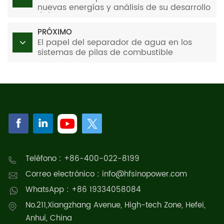
nuevas energías y análisis de su desarrollo
(III)
PRÓXIMO
El papel del separador de agua en los
sistemas de pilas de combustible
refrigeradas por agua
Teléfono : +86-400-022-8199
Correo electrónico : info@hfsinopower.com
WhatsApp : +86 19334058084
No.211,Xiangzhang Avenue, High-tech Zone, Hefei,
Anhui, China