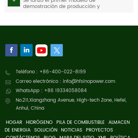
Se lanzó el primer modelo de
demostración de producción y
cogeneración de hidrógeno in situ del país
en un área de servicio de alta velocidad.
Teléfono : +86-400-022-8199
Correo electrónico : info@hfsinopower.com
WhatsApp : +86 19334058084
No.211,Xiangzhang Avenue, High-tech Zone, Hefei,
Anhui, China
HOGAR
HIDRÓGENO
PILA DE COMBUSTIBLE
ALMACEN
DE ENERGIA
SOLUCIÓN
NOTICIAS
PROYECTOS
CONTÁCTENOS
BLOG
MAPA DEL SITIO
XML
POLÍTICA