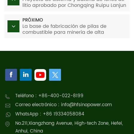
litio aprobado por Chongqing Ruipu Lanjun
Energy Energía y almacenamiento de
energía
PRÓXIMO
La base de fabricación de pilas de
combustible para minería de alta
potencia de Hydrotone New Energy
aterriza en Xinjiang
Teléfono : +86-400-022-8199
Correo electrónico : info@hfsinopower.com
WhatsApp : +86 19334058084
No.211,Xiangzhang Avenue, High-tech Zone, Hefei,
Anhui, China