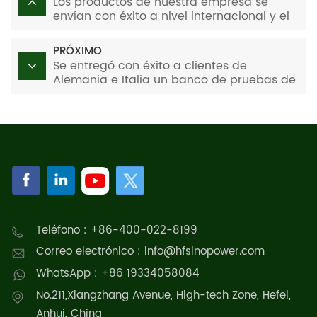
Los productos de nuestra empresa se
envían con éxito a nivel internacional y el
diseño comercial global avanza de
manera constante
PRÓXIMO
Se entregó con éxito a clientes de
Alemania e Italia un banco de pruebas de
pila de combustible de membrana de
intercambio de protones refrigerado por
aire de 5 kW.
Teléfono : +86-400-022-8199
Correo electrónico : info@hfsinopower.com
WhatsApp : +86 19334058084
No.211,Xiangzhang Avenue, High-tech Zone, Hefei,
Anhui, China