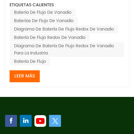
las baterías de flujo líquido se reducirá
ETIQUETAS CALIENTES :
significativamente a bajas temperaturas, y los iones de
Batería De Flujo De Vanadio
vanadio divalentes se precipitarán en los electrolitos...
Baterías De Flujo De Vanadio
Diagrama De Batería De Flujo Redox De Vanadio
Batería De Flujo Redox De Vanadio
Diagrama De Batería De Flujo Redox De Vanadio
Para La Industria.
Batería De Flujo
LEER MÁS