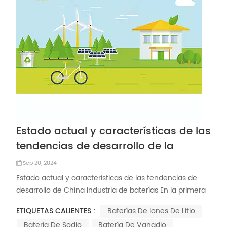
Estado actual y características de las
tendencias de desarrollo de la
industria de baterías de China en el
Sep 20, 2024
primer semestre de 2024
Estado actual y características de las tendencias de
desarrollo de China Industria de baterías En la primera
mitad de 2024 1. La producción y venta de vehículos de
ETIQUETAS CALIENTES :
Baterías De Iones De Litio
nuevas energías siguen creciendo. De enero a junio de
Batería De Sodio
Batería De Vanadio
2024, la producción y ventas de vehículos de nueva