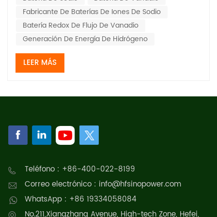
energía de mi país alcan...
Fabricante De Baterías De Iones De Sodio
Batería Redox De Flujo De Vanadio
Generación De Energía De Hidrógeno
LEER MÁS
Teléfono : +86-400-022-8199
Correo electrónico : info@hfsinopower.com
WhatsApp : +86 19334058084
No.211,Xiangzhang Avenue, High-tech Zone, Hefei,