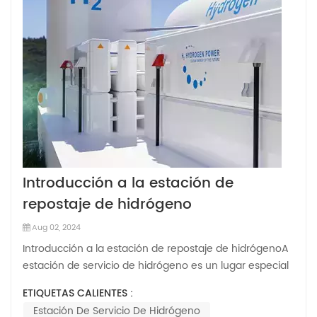
Introducción a la estación de
repostaje de hidrógeno
Aug 02, 2024
Introducción a la estación de repostaje de hidrógenoA
estación de servicio de hidrógeno es un lugar especial
para llenar combustible de hidrógeno en tanques de
ETIQUETAS CALIENTES :
almacenamiento de hidrógeno para vehículos con pila
Estación De Servicio De Hidrógeno
de combustible de hidrógeno, vehículos con motor de