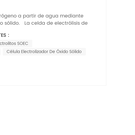
Nederlands
rógeno a partir de agua mediante
한국의
do sólido. La celda de electrólisis de
) es una tecnología de electrólisis de
Romania
ES :
atura que utiliza YSZ y otros
ctrolitos SOEC
Bulgaria
Célula Electrolizador De Óxido Sólido
Melayu