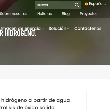
Español
Sobre nosotros
Noticias
Blog
Proyectos
English
Almacen de energia
Solución
Contáctenos
IR HIDRÓGENO.
français
Deutsch
italiano
русский
español
português
 hidrógeno a partir de agua
العربية
rólisis de óxido sólido.