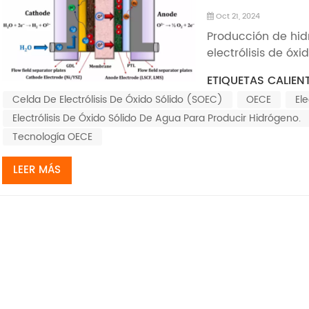
Oct 21, 2024
Producción de hid
electrólisis de óxi
óxido sólido (SOEC
ETIQUETAS CALIENT
agua a alta temper
Celda De Electrólisis De Óxido Sólido (SOEC)
OECE
Ele
materiales...
Electrólisis De Óxido Sólido De Agua Para Producir Hidrógeno.
Tecnología OECE
LEER MÁS