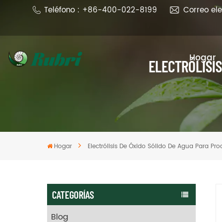
Teléfono : +86-400-022-8199
Correo el
Hogar
ELECTRÓLISIS
Hogar
Electrólisis De Óxido Sólido De Agua Para Pro
CATEGORÍAS
Blog