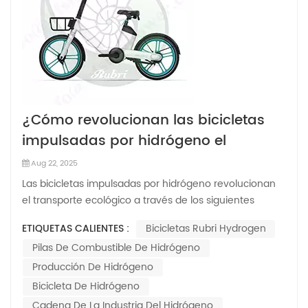
¿Cómo revolucionan las bicicletas
impulsadas por hidrógeno el
transporte ecológico?
Aug 22, 2025
Las bicicletas impulsadas por hidrógeno revolucionan
el transporte ecológico a través de los siguientes
aspectos:1. Rendimiento ambiental de cero
ETIQUETAS CALIENTES :
Bicicletas Rubri Hydrogen
emisionesLas bicicletas impulsadas por hidrógeno
Pilas De Combustible De Hidrógeno
utilizan hidrógeno como combustible, convirtiendo la
energía química en electricidad mediante pilas de co...
Producción De Hidrógeno
Bicicleta De Hidrógeno
Cadena De La Industria Del Hidrógeno