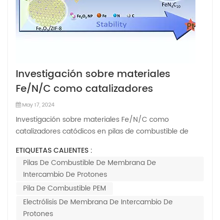
Investigación sobre materiales
Fe/N/C como catalizadores
catódicos en pilas de combustible de
May 17, 2024
membrana de intercambio de
Investigación sobre materiales Fe/N/C como
protones.
catalizadores catódicos en pilas de combustible de
membrana de intercambio de protones. Los materiales
ETIQUETAS CALIENTES :
de hierro/nitrógeno/carbono (Fe/N/C) se reconocen
Pilas De Combustible De Membrana De
actualmente como candidatos ideales para
Intercambio De Protones
reemplazar los catalizadores basados en platino en el
Pila De Combustible PEM
cáto...
Electrólisis De Membrana De Intercambio De
Protones