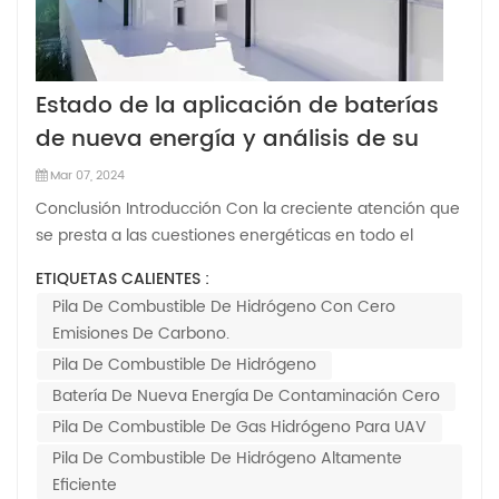
Estado de la aplicación de baterías
de nueva energía y análisis de su
desarrollo (V)
Mar 07, 2024
Conclusión Introducción Con la creciente atención que
se presta a las cuestiones energéticas en todo el
mundo, surgen nuevas energía Las tecnologías de
ETIQUETAS CALIENTES :
baterías se han convertido gradualmente en la
Pila De Combustible De Hidrógeno Con Cero
máxima prioridad de la investigación ci...
Emisiones De Carbono.
Pila De Combustible De Hidrógeno
Batería De Nueva Energía De Contaminación Cero
Pila De Combustible De Gas Hidrógeno Para UAV
Pila De Combustible De Hidrógeno Altamente
Eficiente