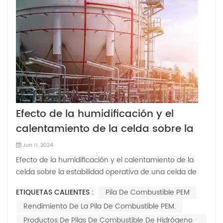
Efecto de la humidificación y el
calentamiento de la celda sobre la
estabilidad operativa de una celda
Jun 11, 2024
de combustible de membrana de
Efecto de la humidificación y el calentamiento de la
electrolito polimérico
celda sobre la estabilidad operativa de una celda de
combustible de membrana de electrolito polimérico La
ETIQUETAS CALIENTES :
Pila De Combustible PEM
comercialización del Pila de combustible PEM se ve
Rendimiento De La Pila De Combustible PEM.
obstaculizado por algunos factores, que incluyen el
almacenamiento de hidrógeno, ag...
Productos De Pilas De Combustible De Hidrógeno