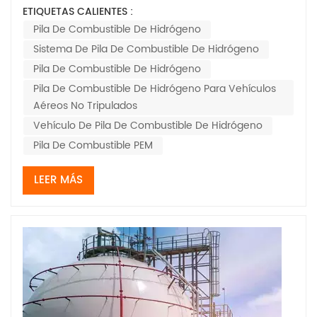
Demuestran consistentemente un potencial de
ETIQUETAS CALIENTES :
rendimiento casi perfecto en entornos de laboratorio:
Pila De Combustible De Hidrógeno
alta eficiencia, alta densidad de potencia, excelentes
Sistema De Pila De Combustible De Hidrógeno
características de arranque y estabilidad...
Pila De Combustible De Hidrógeno
Pila De Combustible De Hidrógeno Para Vehículos
Aéreos No Tripulados
Vehículo De Pila De Combustible De Hidrógeno
Pila De Combustible PEM
LEER MÁS