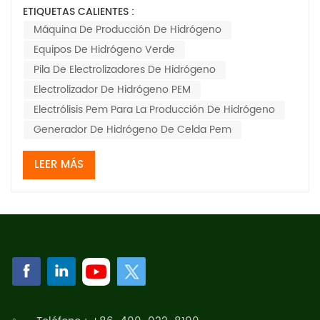
carbono y hacer la transición a... fuentes de energía
ETIQUETAS CALIENTES :
más limpiasEl hidrógeno se ha convertido en un actor
Máquina De Producción De Hidrógeno
clave en la descarbonización de la industria pesada, el
Equipos De Hidrógeno Verde
transporte y el almacenamiento de ener...
Pila De Electrolizadores De Hidrógeno
Electrolizador De Hidrógeno PEM
Electrólisis Pem Para La Producción De Hidrógeno
Generador De Hidrógeno De Celda Pem
LEER MÁS