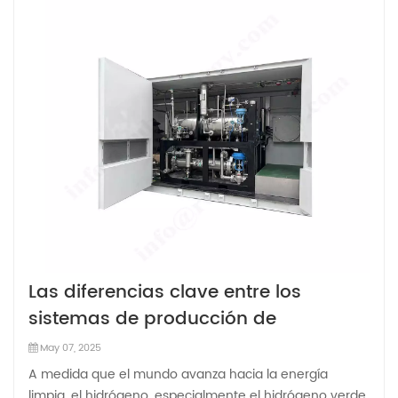
Las diferencias clave entre los
sistemas de producción de
hidrógeno alcalino y PEM
May 07, 2025
A medida que el mundo avanza hacia la energía
limpia, el hidrógeno, especialmente el hidrógeno verde