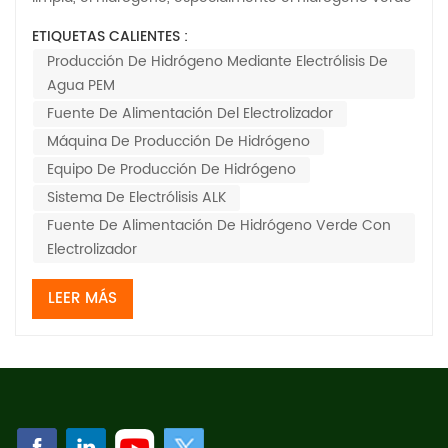
producido mediante electrólisis del agua, se ha
ETIQUETAS CALIENTES :
convertido en un vector energético crucial. Dos
Producción De Hidrógeno Mediante Electrólisis De
tecnologías de electrólisis líderes dominan el mercado:
Agua PEM
la alcalina y los sistemas de membrana de inter...
Fuente De Alimentación Del Electrolizador
Máquina De Producción De Hidrógeno
Equipo De Producción De Hidrógeno
Sistema De Electrólisis ALK
Fuente De Alimentación De Hidrógeno Verde Con
Electrolizador
LEER MÁS