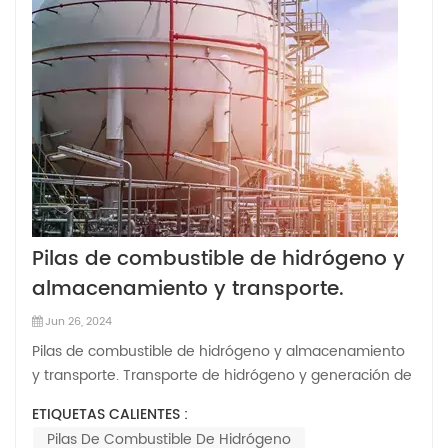
Pilas de combustible de hidrógeno y
almacenamiento y transporte.
Jun 26, 2024
Pilas de combustible de hidrógeno y almacenamiento
y transporte. Transporte de hidrógeno y generación de
energía de hidrógeno son las dos principales áreas de
ETIQUETAS CALIENTES :
aplicación de las pilas de combustible de hidrógeno. En
Pilas De Combustible De Hidrógeno
el transporte, debido a las características de alta