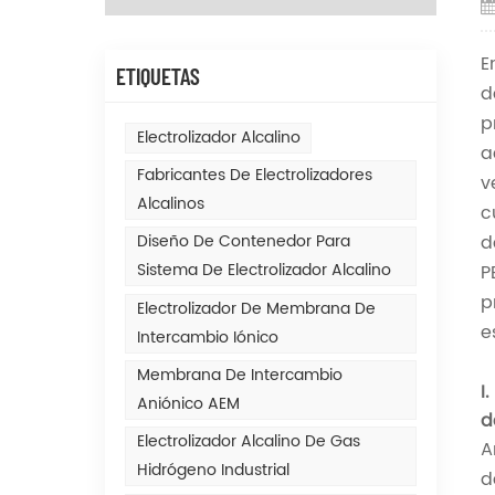
E
ETIQUETAS
d
p
Electrolizador Alcalino
a
Fabricantes De Electrolizadores
v
Alcalinos
c
d
Diseño De Contenedor Para
Sistema De Electrolizador Alcalino
P
p
Electrolizador De Membrana De
e
Intercambio Iónico
Membrana De Intercambio
I
Aniónico AEM
d
Electrolizador Alcalino De Gas
A
Hidrógeno Industrial
d