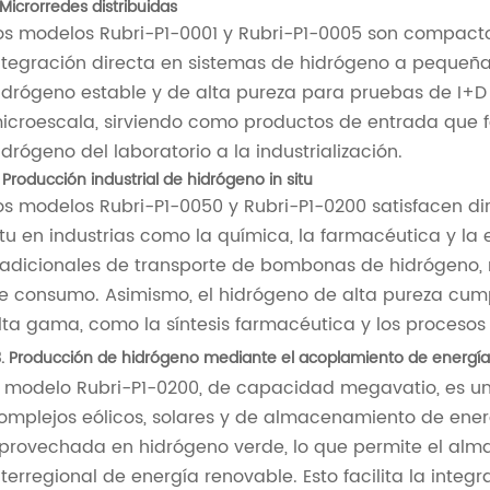
 Microrredes distribuidas
os modelos Rubri-P1-0001 y Rubri-P1-0005 son compactos 
ntegración directa en sistemas de hidrógeno a pequeña
idrógeno estable y de alta pureza para pruebas de I+D
icroescala, sirviendo como productos de entrada que fac
idrógeno del laboratorio a la industrialización.
 Producción industrial de hidrógeno in situ
os modelos Rubri-P1-0050 y Rubri-P1-0200 satisfacen 
itu en industrias como la química, la farmacéutica y la 
radicionales de transporte de bombonas de hidrógeno, 
e consumo. Asimismo, el hidrógeno de alta pureza cumpl
lta gama, como la síntesis farmacéutica y los procesos
. Producción de hidrógeno mediante el acoplamiento de energía 
l modelo Rubri-P1-0200, de capacidad megavatio, es 
omplejos eólicos, solares y de almacenamiento de energí
provechada en hidrógeno verde, lo que permite el alma
nterregional de energía renovable. Esto facilita la integr