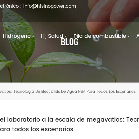
ectrónico : info@hfsinopower.com
Hidrógeno
H₂ Salud
Pila de combustible
BLOG
vatios: Tecnología De Electrólisis De Agua PEM Para Todos Los Escenarios
el laboratorio a la escala de megavatios: Tec
ara todos los escenarios