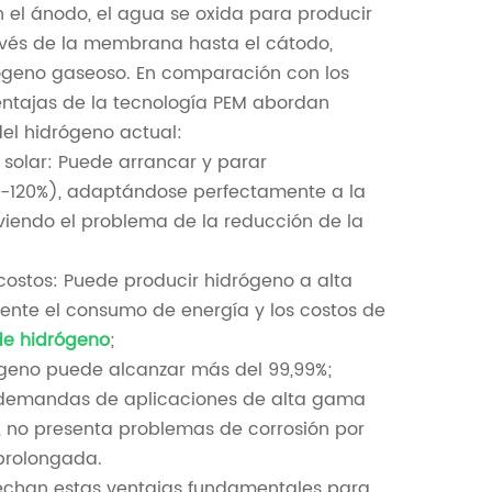
 el ánodo, el agua se oxida para producir
ravés de la membrana hasta el cátodo,
ógeno gaseoso. En comparación con los
 ventajas de la tecnología PEM abordan
el hidrógeno actual:
y solar: Puede arrancar y parar
0-120%), adaptándose perfectamente a la
lviendo el problema de la reducción de la
costos: Puede producir hidrógeno a alta
ente el consumo de energía y los costos de
de hidrógeno
;
ógeno puede alcanzar más del 99,99%;
s demandas de aplicaciones de alta gama
no presenta problemas de corrosión por
 prolongada.
vechan estas ventajas fundamentales para