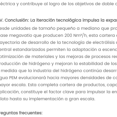
léctrica y contribuye al logro de los objetivos de doble
IV. Conclusión: La iteración tecnológica impulsa la expa
esde unidades de tamaño pequeño a mediano que produ
lase megavatio que producen 200 Nm³/h, esta cartera d
rayectoria de desarrollo de la tecnología de electrólisi
entral estandarizados permiten la adaptación a escenar
ptimización de materiales y las mejoras de procesos r
roducción de hidrógeno y mejoran la estabilidad de los
 medida que la industria del hidrógeno continúa desarrol
gua PEM evolucionará hacia mayores densidades de co
ayor escala. Esta completa cartera de productos, capaz
plicación, constituye el factor clave para impulsar la 
iloto hasta su implementación a gran escala.
reguntas frecuentes: