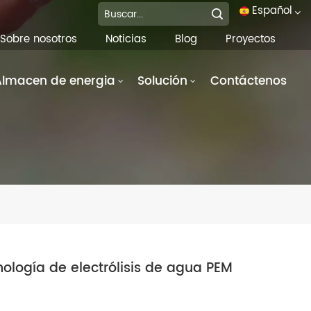
Español
Sobre nosotros
Noticias
Blog
Proyectos
English
Almacen de energia
Solución
Contáctenos
français
Deutsch
italiano
русский
español
português
nología de electrólisis de agua PEM
العربية