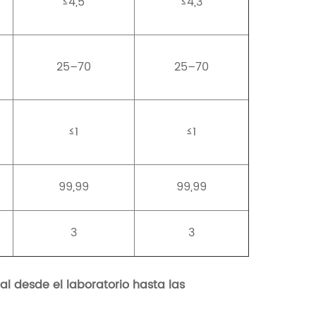
≤4,5
≤4,3
25–70
25–70
≤1
≤1
99,99
99,99
3
3
al desde el laboratorio hasta las