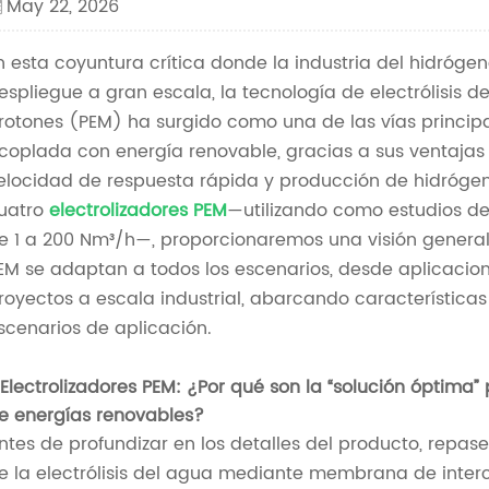
May 22, 2026
n esta coyuntura crítica donde la industria del hidróg
espliegue a gran escala, la tecnología de electrólisi
rotones (PEM) ha surgido como una de las vías princip
coplada con energía renovable, gracias a sus ventajas 
elocidad de respuesta rápida y producción de hidrógeno 
uatro
electrolizadores PEM
—utilizando como estudios d
e 1 a 200 Nm³/h—, proporcionaremos una visión general
EM se adaptan a todos los escenarios, desde aplicacio
royectos a escala industrial, abarcando características
scenarios de aplicación.
. Electrolizadores PEM: ¿Por qué son la “solución óptima
e energías renovables?
ntes de profundizar en los detalles del producto, repa
e la electrólisis del agua mediante membrana de interc