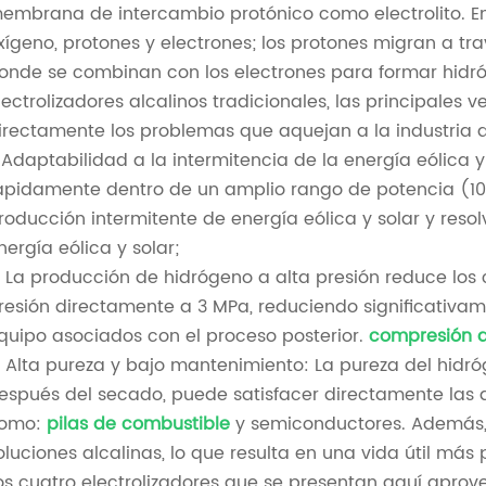
embrana de intercambio protónico como electrolito. En
xígeno, protones y electrones; los protones migran a t
onde se combinan con los electrones para formar hidr
lectrolizadores alcalinos tradicionales, las principales
irectamente los problemas que aquejan a la industria d
. Adaptabilidad a la intermitencia de la energía eólica 
ápidamente dentro de un amplio rango de potencia (1
roducción intermitente de energía eólica y solar y reso
nergía eólica y solar;
. La producción de hidrógeno a alta presión reduce los 
resión directamente a 3 MPa, reduciendo significativam
quipo asociados con el proceso posterior.
compresión 
. Alta pureza y bajo mantenimiento: La pureza del hidr
espués del secado, puede satisfacer directamente la
omo:
pilas de combustible
y semiconductores. Además, 
oluciones alcalinas, lo que resulta en una vida útil más
os cuatro electrolizadores que se presentan aquí apro