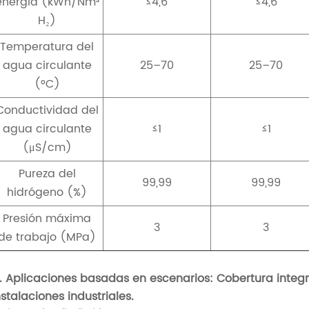
energía (kWh/Nm³
≤4,6
≤4,6
H₂)
Temperatura del
agua circulante
25–70
25–70
(°C)
Conductividad del
agua circulante
≤1
≤1
(μS/cm)
Pureza del
99,99
99,99
hidrógeno (%)
Presión máxima
3
3
de trabajo (MPa)
II. Aplicaciones basadas en escenarios: Cobertura integr
nstalaciones industriales.