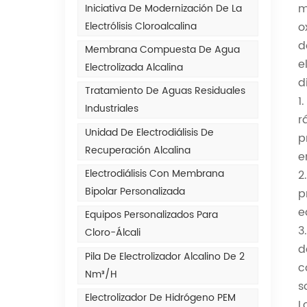
m
Iniciativa De Modernización De La
Electrólisis Cloroalcalina
o
d
Membrana Compuesta De Agua
e
Electrolizada Alcalina
d
Tratamiento De Aguas Residuales
1
Industriales
r
Unidad De Electrodiálisis De
p
Recuperación Alcalina
e
Electrodiálisis Con Membrana
2
Bipolar Personalizada
p
e
Equipos Personalizados Para
3
Cloro-Álcali
d
Pila De Electrolizador Alcalino De 2
c
Nm³/h
s
Electrolizador De Hidrógeno PEM
L