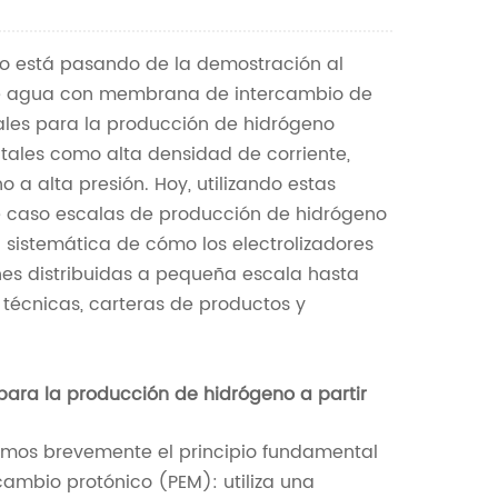
Nederlands
eno está pasando de la demostración al
한국의
s de agua con membrana de intercambio de
Romania
ales para la producción de hidrógeno
tales como alta densidad de corriente,
Bulgaria
a alta presión. Hoy, utilizando estas
e caso escalas de producción de hidrógeno
Melayu
 sistemática de cómo los electrolizadores
nes distribuidas a pequeña escala hasta
 técnicas, carteras de productos y
” para la producción de hidrógeno a partir
semos brevemente el principio fundamental
ambio protónico (PEM): utiliza una