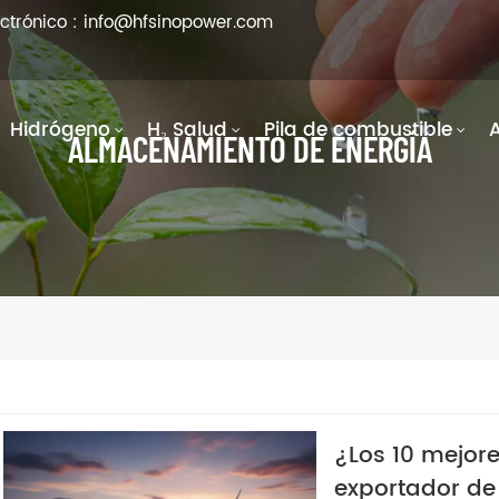
ectrónico : info@hfsinopower.com
Hidrógeno
H₂ Salud
Pila de combustible
ALMACENAMIENTO DE ENERGÍA
¿Los 10 mejor
exportador d