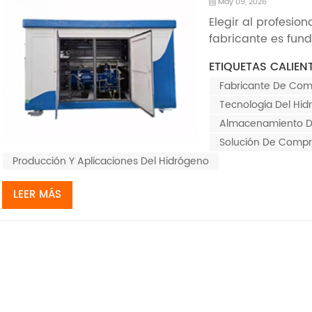
hidrógeno pro
May 09, 2026
Elegir al profesi
fabricante es fun
actualidad, el m
ETIQUETAS CALIENT
un crecimiento ex
Fabricante De Com
alcance los 200 mi
informe del Merca
Tecnología Del Hi
Almacenamiento D
Solución De Compr
Producción Y Aplicaciones Del Hidrógeno
LEER MÁS