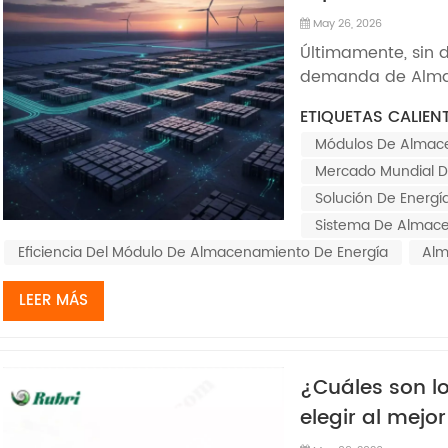
de energía?
May 26, 2026
Últimamente, sin 
demanda de Alma
BloombergNEF, se
ETIQUETAS CALIENT
almacenamiento d
Módulos De Almac
2040, ¡impresiona
principalmente a 
Mercado Mundial D
Solución De Energí
Sistema De Almace
Eficiencia Del Módulo De Almacenamiento De Energía
Alm
LEER MÁS
¿Cuáles son l
elegir al mejo