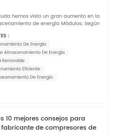
Nederlands
duda hemos visto un gran aumento en la
한국의
cenamiento de energía Módulos. Según
 espera que el mercado global de
Romania
ES :
e energía alcance los 1000 GWh para
enamiento De Energía
nte, ¿verdad?! Este auge se debe
Bulgaria
la creciente demanda de...
e Almacenamiento De Energía
Melayu
a Renovable
namiento Eficiente
acenamiento De Energía
os 10 mejores consejos para
r fabricante de compresores de