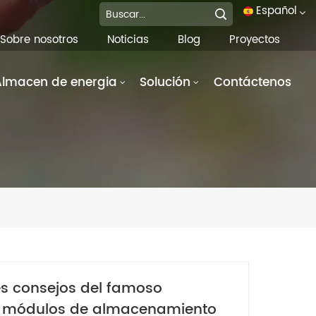
Español
Sobre nosotros
Noticias
Blog
Proyectos
English
Almacen de energia
Solución
Contáctenos
français
Deutsch
italiano
русский
español
português
es consejos del famoso
العربية
e módulos de almacenamiento