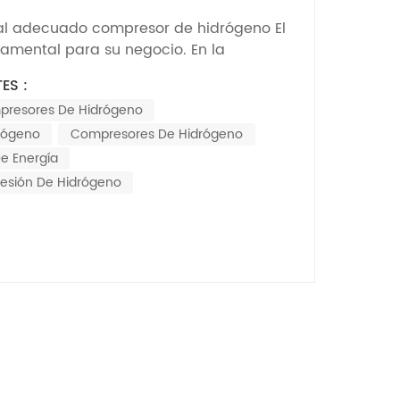
fesionales de alta calidad?
onal adecuado compresor de hidrógeno El
damental para su negocio. En la
ercado del hidrógeno ha experimentado
ES :
ponencial; de hecho, se prevé que
presores De Hidrógeno
l millones de dólares para 2025, según el
do Global de...
drógeno
Compresores De Hidrógeno
e Energía
esión De Hidrógeno