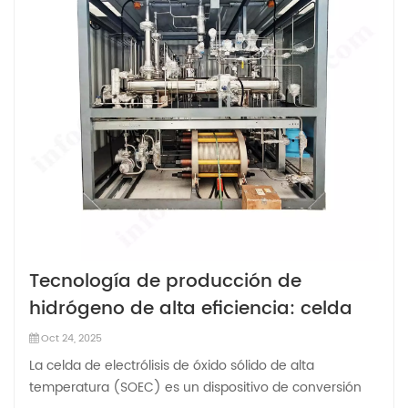
Tecnología de producción de
hidrógeno de alta eficiencia: celda
electrolítica de óxido sólido de alta
Oct 24, 2025
temperatura
La celda de electrólisis de óxido sólido de alta
temperatura (SOEC) es un dispositivo de conversión