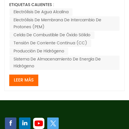
de energía altamente eficiente, rápido y flexible.
ETIQUETAS CALIENTES :
Mediante la introducción de diferentes materias
Electrólisis De Agua Alcalina
primas, puede producir diversos productos, lo que
Electrólisis De Membrana De Intercambio De
permite el desarrollo de sintetizadores electroquím...
Protones (PEM)
Celda De Combustible De Óxido Sólido
Tensión De Corriente Continua (CC)
Producción De Hidrógeno
Sistema De Almacenamiento De Energía De
Hidrógeno
LEER MÁS