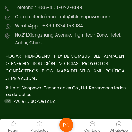
Teléfono : +86-400-022-8199
Correo electrónico : info@hfsinopower.com
WhatsApp : +86 19334058084
No.211,Xiangzhang Avenue, High-tech Zone, Hefei,
Anhui, China
HOGAR
HIDRÓGENO
PILA DE COMBUSTIBLE
ALMACEN
DE ENERGIA
SOLUCIÓN
NOTICIAS
PROYECTOS
CONTÁCTENOS
BLOG
MAPA DEL SITIO
XML
POLÍTICA
DE PRIVACIDAD
© Hefei Sinopower Technologies Co., Ltd. Reservados todos
los derechos.
IPv6 RED SOPORTADA
Hogar
Productos
Contacto
WhatsApp