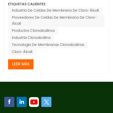
química mundial; es difícil exagerar su importancia. En
ETIQUETAS CALIENTES :
2022, este sector produjo alrededor de 94 millones de
Industria De Celdas De Membrana De Cloro-Álcali
toneladas de cloro-álcali productos, lo cual es bastante
Proveedores De Celdas De Membrana De Cloro-
impresionante. Una tecnología qu...
Álcali
Productos Cloroalcalinos
Industria Cloroalcalina
Tecnología De Membranas Cloroalcalinas
Cloro-Álcali
LEER MÁS