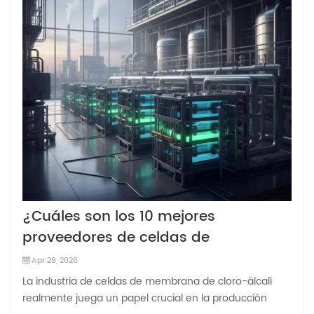
¿Cuáles son los 10 mejores
proveedores de celdas de
membrana cloroalcalina
Apr 29, 2026
personalizadas que debería
La industria de celdas de membrana de cloro-álcali
conocer?
realmente juega un papel crucial en la producción