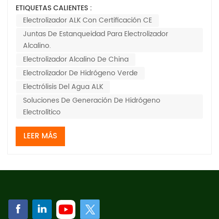
sellado del electrolizador, la calidad de su sellado
ETIQUETAS CALIENTES :
determina en gran medida la calidad del rendimiento
Electrolizador ALK Con Certificación CE
de sellado y aislamiento de la cámara del electrolizador
Juntas De Estanqueidad Para Electrolizador
y afecta directamente la seg...
Alcalino.
Electrolizador Alcalino De China
Electrolizador De Hidrógeno Verde
Electrólisis Del Agua ALK
Soluciones De Generación De Hidrógeno
Electrolítico
LEER MÁS