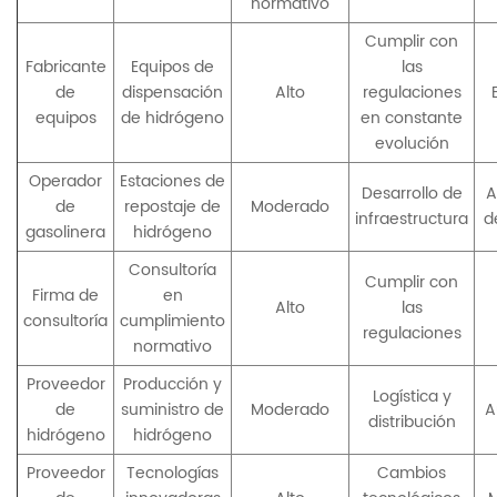
normativo
Cumplir con
Fabricante
Equipos de
las
de
dispensación
Alto
regulaciones
equipos
de hidrógeno
en constante
evolución
Operador
Estaciones de
Desarrollo de
A
de
repostaje de
Moderado
infraestructura
d
gasolinera
hidrógeno
Consultoría
Cumplir con
Firma de
en
Alto
las
consultoría
cumplimiento
regulaciones
normativo
Proveedor
Producción y
Logística y
de
suministro de
Moderado
A
distribución
hidrógeno
hidrógeno
Proveedor
Tecnologías
Cambios