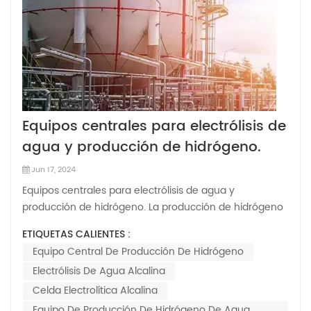
Equipos centrales para electrólisis de
agua y producción de hidrógeno.
Jun 17, 2024
Equipos centrales para electrólisis de agua y
producción de hidrógeno. La producción de hidrógeno
mediante electrólisis del agua significa pasar corriente
ETIQUETAS CALIENTES :
continua a un tanque electrolítico lleno de electrolito.
Equipo Central De Producción De Hidrógeno
Las moléculas de agua sufren un proceso
Electrólisis De Agua Alcalina
electroquímico. reacción en los electrodos...
Celda Electrolítica Alcalina
Equipo De Producción De Hidrógeno De Agua