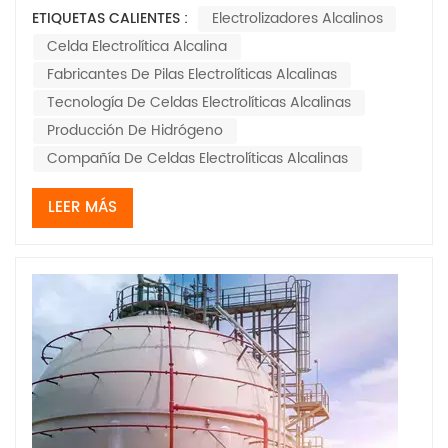
algunos grandes actores que realmente están
ETIQUETAS CALIENTES :
Electrolizadores Alcalinos
causando sensación. Según un informe de Global
Celda Electrolítica Alcalina
Market Insights, esperan que el mercado de
electrolizadores alcalinos Crecer a una tasa anual
Fabricantes De Pilas Electrolíticas Alcalinas
compuesta...
Tecnología De Celdas Electrolíticas Alcalinas
Producción De Hidrógeno
Compañía De Celdas Electrolíticas Alcalinas
LEER MÁS