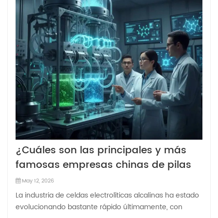
¿Cuáles son las principales y más
famosas empresas chinas de pilas
electrolíticas alcalinas?
May 12, 2026
La industria de celdas electrolíticas alcalinas ha estado
evolucionando bastante rápido últimamente, con