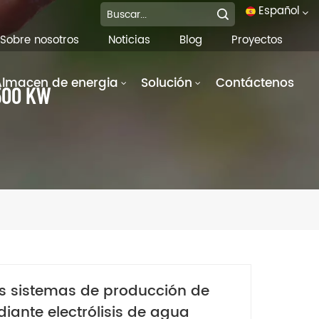
Español
Sobre nosotros
Noticias
Blog
Proyectos
English
Almacen de energia
Solución
Contáctenos
500 KW
français
Deutsch
italiano
русский
español
português
os sistemas de producción de
العربية
iante electrólisis de agua