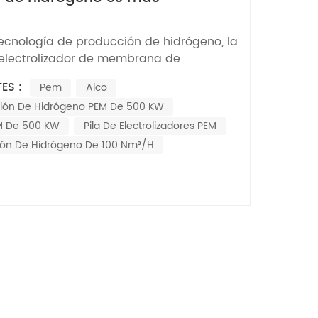
a sus necesidades?
tecnología de producción de hidrógeno, la
 electrolizador de membrana de
tones (PEM) y un electrolizador alcalino
ES :
Pem
Alco
ideración exhaustiva de numerosos
ión De Hidrógeno PEM De 500 KW
iente comparación le ayudará a tomar
ndimiento...
EM De 500 KW
Pila De Electrolizadores PEM
ión De Hidrógeno De 100 Nm³/h