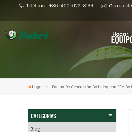
Teléfono : +86-400-022-8199
Correo el
Hogar
EQUIP
Hogar
Equipo De Generación De Hidrógeno PEM De
CATEGORÍAS
Blog