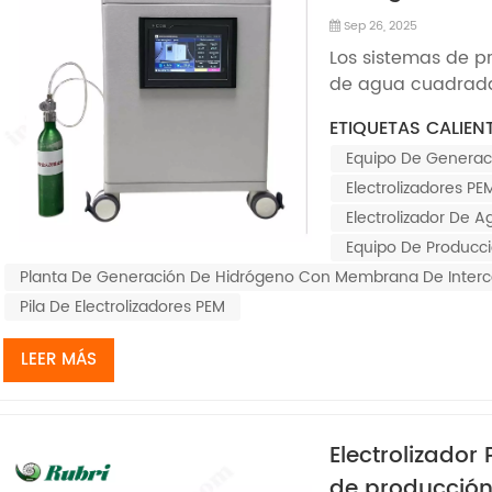
cuadrada
Sep 26, 2025
Los sistemas de pr
de agua cuadrada 
significativas:1.A
ETIQUETAS CALIENT
hidrógeno de alta 
Equipo De Generac
pueden alcanzar f
10 000 A/m² o inclu
Electrolizadores P
Electrolizador De 
Equipo De Producc
Planta De Generación De Hidrógeno Con Membrana De Inter
Pila De Electrolizadores PEM
LEER MÁS
Electrolizador
de producción