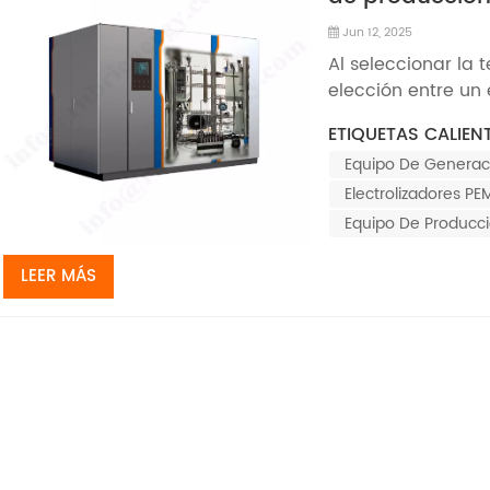
adecuada par
Jun 12, 2025
Al seleccionar la 
elección entre un
intercambio de pro
ETIQUETAS CALIENT
requiere una cons
Equipo De Generac
factores. La sigu
una decisión:I. Re
Electrolizadores P
Equipo De Producc
LEER MÁS