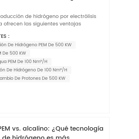
Nederlands
oducción de hidrógeno por electrólisis
한국의
ofrecen las siguientes ventajas
lta densidad de corriente y Producción de
Romania
ES :
eficiencia​​Los electrolizadores cuadrados
ión De Hidrógeno PEM De 500 KW
ácilmente densidades de corriente de
Bulgaria
...
EM De 500 KW
Melayu
Agua PEM De 100 Nm³/H
ión De Hidrógeno De 100 Nm³/h
cambio De Protones De 500 KW
 PEM vs. alcalino: ¿Qué tecnología
 de hidrógeno es más