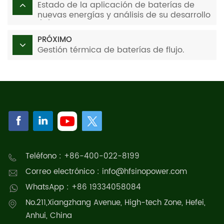
Estado de la aplicación de baterías de
nuevas energías y análisis de su desarrollo
(III)
PRÓXIMO
Gestión térmica de baterías de flujo.
Teléfono : +86-400-022-8199
Correo electrónico : info@hfsinopower.com
WhatsApp : +86 19334058084
No.211,Xiangzhang Avenue, High-tech Zone, Hefei,
Anhui, China